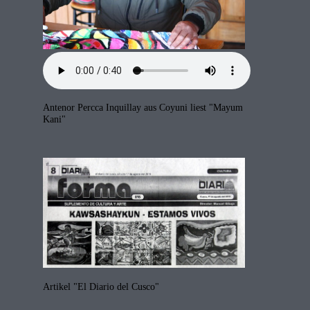
Antenor Percca Inquillay aus Coyuni liest "Mayum
Kani"
Artikel "El Diario del Cusco"