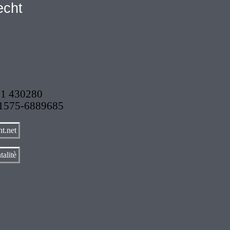
echt
31 430280
 1575-6889685
t.net
talitè