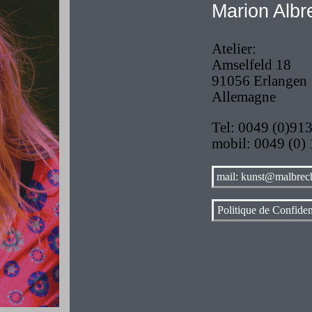
Marion Albr
Atelier:
Amselfeld 18
91056 Erlangen
Allemagne
Tel: 0049 (0)91
mobil: 0049 (0)
mail: kunst@malbrech
Politique de Confiden