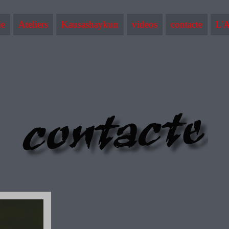
ie
Ateliers
Kausashaykun
videos
contacte
L'A