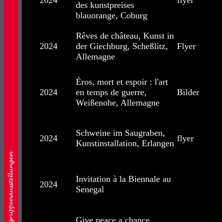
2024
flyer
des kunstpreises
blauorange, Coburg
Rêves de château, Kunst in
2024
der Giechburg, Scheßlitz,
Flyer
Allemagne
Èros, mort et espoir : l'art
2024
en temps de guerre,
Bilder
Weißenohe, Allemagne
Schweine im Saugraben,
2024
flyer
Kunstinstallation, Erlangen
Invitation à la Biennale au
2024
Senegal
Give peace a chance,