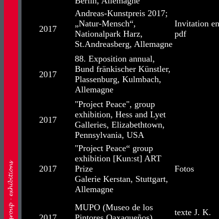
Berlin, Allemagne
Andreas-Kunstpreis 2017;
„Natur-Mensch“,
Invitation e
2017
Nationalpark Harz,
pdf
St.Andreasberg, Allemagne
88. Exposition annual,
Bund fränkischer Künstler,
2017
Plassenburg, Kulmbach,
Allemagne
"Project Peace", group
exhibition, Hess and Lyet
2017
Galleries, Elizabethtown,
Pennsylvania, USA
"Project Peace“ group
exhibition [Kun:st] ART
2017
Prize
Fotos
Galerie Kerstan, Stuttgart,
Allemagne
MUPO (Museo de los
texte J. K.
2017
Pintores Oaxaqueños),