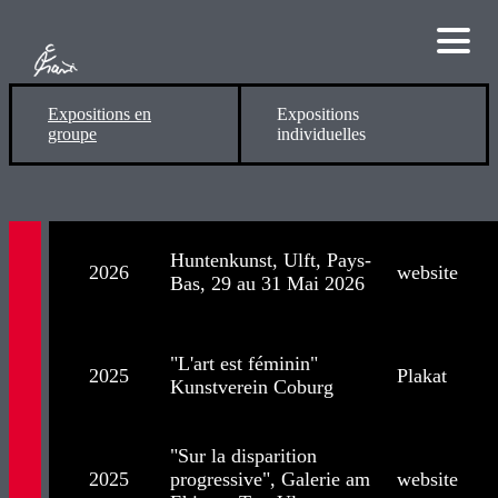
Expositions en
Expositions
groupe
individuelles
Huntenkunst, Ulft, Pays-
2026
website
Bas, 29 au 31 Mai 2026
"L'art est féminin"
2025
Plakat
Kunstverein Coburg
"Sur la disparition
2025
progressive", Galerie am
website