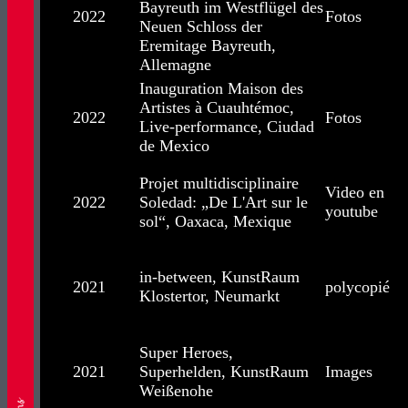
Bayreuth im Westflügel des
2022
Fotos
Neuen Schloss der
Eremitage Bayreuth,
Allemagne
Inauguration Maison des
Artistes à Cuauhtémoc,
2022
Fotos
Live-performance, Ciudad
de Mexico
Projet multidisciplinaire
Video en
2022
Soledad: „De L'Art sur le
youtube
sol“, Oaxaca, Mexique
in-between, KunstRaum
2021
polycopié
Klostertor, Neumarkt
Super Heroes,
2021
Superhelden, KunstRaum
Images
Weißenohe