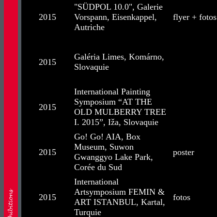
"SÜDPOL 10.0", Galerie
2015
Vorspann, Eisenkappel,
flyer + fotos
Autriche
Galéria Limes, Komárno,
2015
Slovaquie
International Painting
Symposium “AT THE
2015
OLD MULBERRY TREE
I. 2015”, Iža, Slovaquie
Go! Go! AIA, Box
Museum, Suwon
2015
poster
Gwanggyo Lake Park,
Corée du Sud
International
Artsymposium FEMIN &
2015
fotos
ART ISTANBUL, Kartal,
Turquie