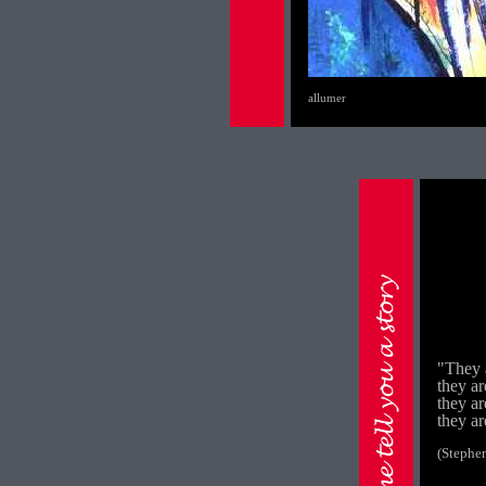
allumer
"They 
they ar
they ar
they ar
(Stephen