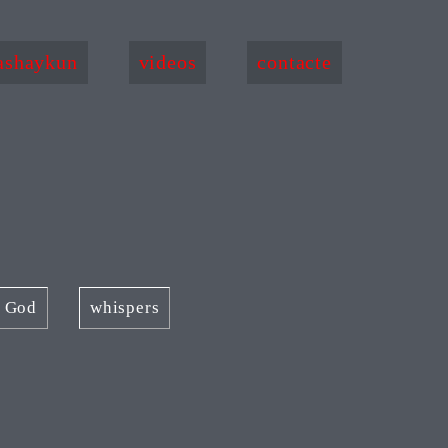
ashaykun
videos
contacte
f God
whispers