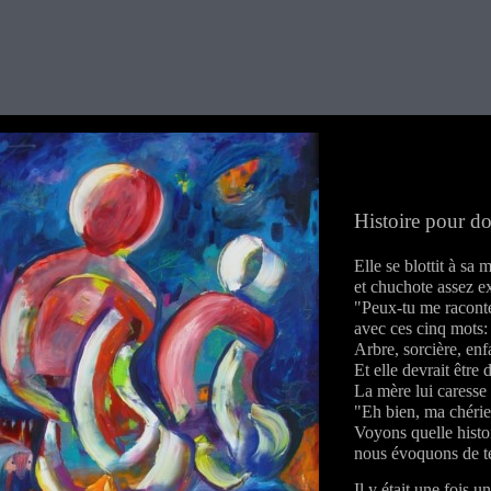
Histoire pour d
Elle se blottit à sa 
et chuchote assez ex
"Peux-tu me raconte
avec ces cinq mots:
Arbre, sorcière, enfa
Et elle devrait être 
La mère lui caresse 
"Eh bien, ma chérie
Voyons quelle histo
nous évoquons de t
Il y était une fois une