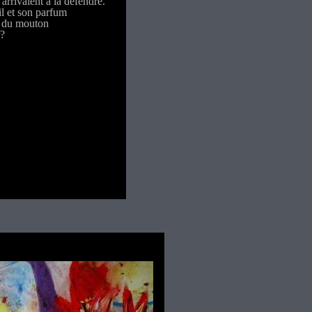
 arrivaient à la défendre.
il et son parfum
r du mouton
r?