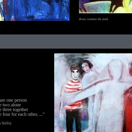
doux comme du miel
are one person
e two alone
e three together
e four for each other, ..."
 Stills)