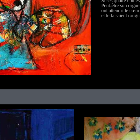
Si ses quatre epines
Peut-être son orgue
ont attendri le cœu
et le faisaient rougi