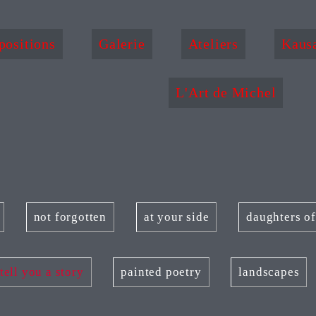
positions
Galerie
Ateliers
Kaus
L'Art de Michel
not forgotten
at your side
daughters o
tell you a story
painted poetry
landscapes