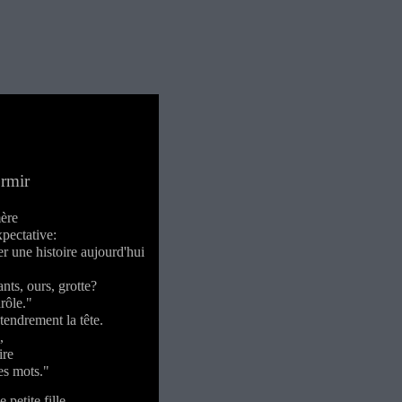
ormir
mère
pectative:
r une histoire aujourd'hui
nts, ours, grotte?
drôle."
tendrement la tête.
,
ire
es mots."
 petite fille ...